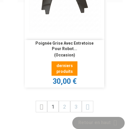
Poignée Grise Avec Entretoise
Pour Robot...
(Occasion)
derniers
produits
30,00 €


1
2
3

Retour en haut